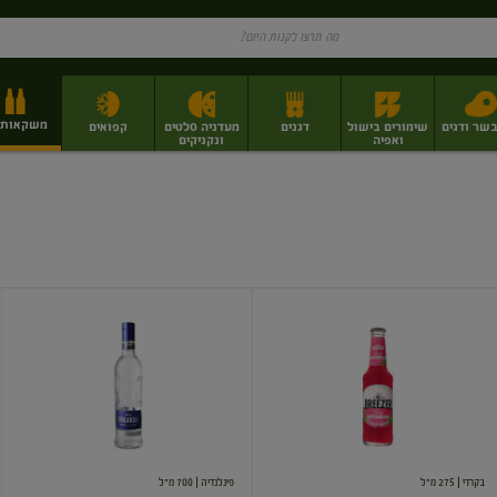
משקאות וי
בשר ודגים
שימורים בישול
דגנים
מעדניה סלטים
קפואים
ואפיה
ונקניקים
ז
פירות יבשים בתפזורת
פיצוחים, אגוזים וגרעינים
מגשי אירוח וסנדוויצ'ים
מגשי אירוח מוכנים
בריזר
וודקה
אבטיח
פינלנדיה
בקרדי
| 275 מ"ל
פינלנדיה
| 700 מ"ל