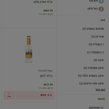
ללא סוכר
עלית הארק 40%
נטול גלוטן
₪69.90
₪9.99 ל-100 מ"ל
סוג
אלכוהול בטעמים (9)
בריזר
אניס יוון (1)
לימון
ג'ין אנגליה (3)
ג'ין סקוטלנד (1)
וודקה (5)
וודקה אוקראינה (2)
בקרדי
| 275 מ"ל
וודקה בטעמים הולנד (4)
בריזר לימון
וודקה סופר פרימיום (2)
₪15.90
₪5.78 ל-100 מ"ל
הצג הכל
2 ב-₪26
עוד
מותג
Jameson (1)
בריזר