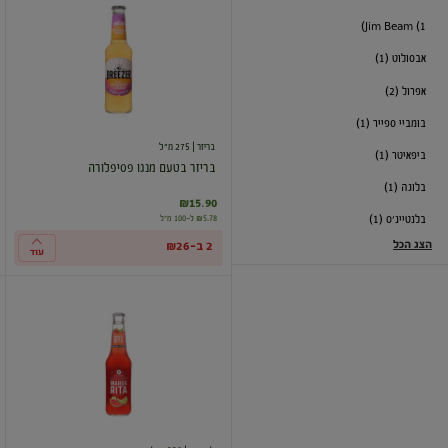
בטעם
Jim Beam (1)
מנגו
פסיפלורה
אבסולוט (1)
אפרול (2)
בומביי ספייר (1)
בריזר
| 275 מ"ל
ביפאיטר (1)
בריזר בטעם מנגו פסיפלורה
בלוגה (1)
₪15.90
₪5.78 ל-100 מ"ל
בלנטיינ'ס (1)
הצג הכל
2 ב-₪26
עוד
קוקטייל
מרגריטה