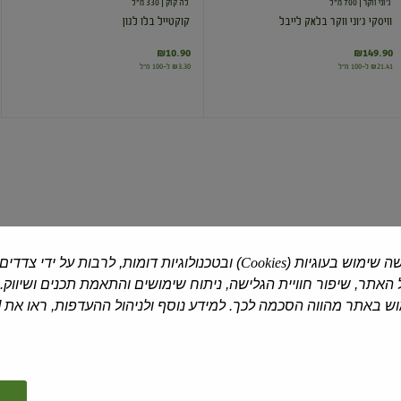
ג'וני ווקר
| 700 מ"ל
לה קוק
| 330 מ"ל
וויסקי ג'וני ווקר בלאק לייבל
קוקטייל בלו לגון
₪10.90
₪149.90
₪21.41 ל-100 מ"ל
₪3.30 ל-100 מ"ל
וודקה
וויסקי
פינלנדיה
ג'וני
ווקר
רד
לייבל
ה שימוש בעוגיות (
Cookies
) ובטכנולוגיות דומות, לרבות על ידי צדדים
פינלנדיה
| 1 ליטר
ג'וני ווקר
| 700 מ"ל
האתר, שיפור חוויית הגלישה, ניתוח שימושים והתאמת תכנים ושיווק.
וודקה פינלנדיה
וויסקי ג'וני ווקר רד לייבל
 באתר מהווה הסכמה לכך. למידע נוסף ולניהול ההעדפות, ראו את [
₪119.90
₪115.90
₪11.59 ל-100 מ"ל
₪17.13 ל-100 מ"ל