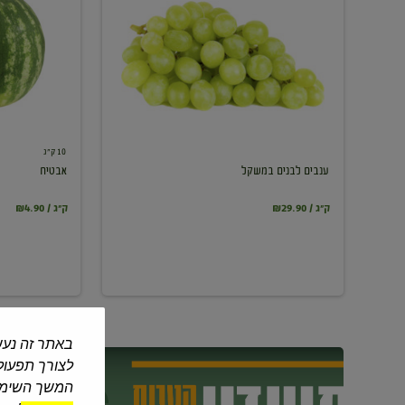
במשקל
10 ק"ג
ענבים לבנים במשקל
אבטיח
₪29.90 / ק"ג
₪4.90 / ק"ג
באתר זה נעש
לצורך תפעול 
המשך השימוש