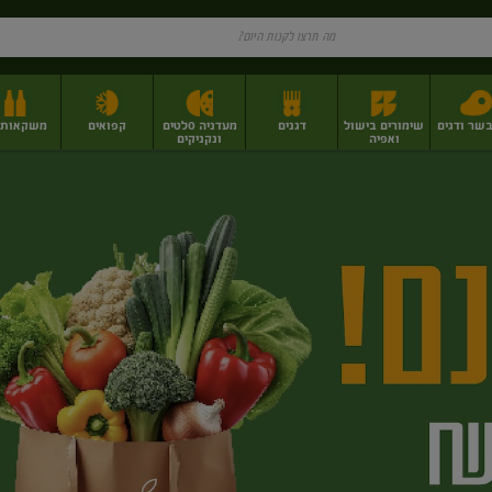
בשר ודגים
שימורים בישול
דגנים
מעדניה סלטים
קפואים
משקאות וי
ואפיה
ונקניקים
ז
פירות יבשים בתפזורת
פיצוחים, אגוזים וגרעינים
מגשי אירוח וסנדוויצ'ים
מגשי אירוח מוכנים