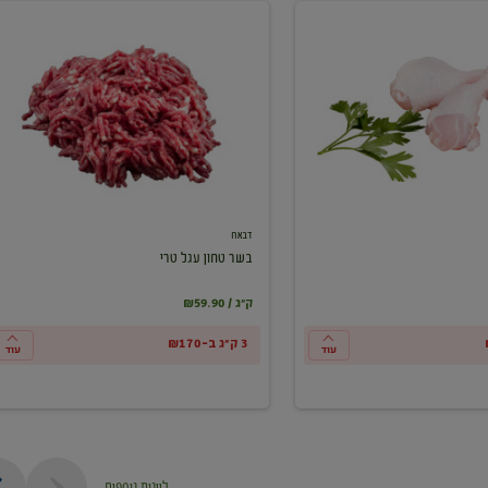
בשר
טחון
עגל
טרי
דבאח
בשר טחון עגל טרי
₪59.90 / ק"ג
3 ק"ג ב-₪170
עוד
עוד
ליינות נוספים