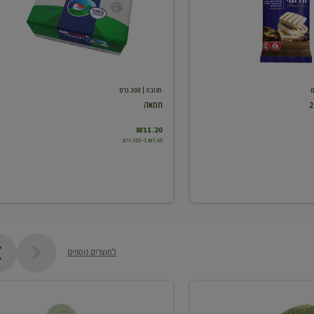
תנובה
| 200 גרם
חמאה
₪11.20
₪5.60 ל-100 גרם
למוצרים נוספים
מלפפון