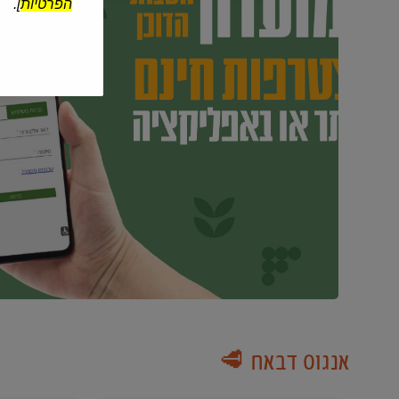
הפרטיות
].
אנגוס דבאח 🥩