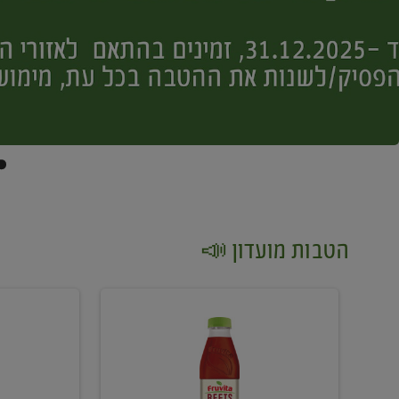
הטבות מועדון 📣
קנו
קנו
2
2
יח'
יח'
ממוצרי
יין