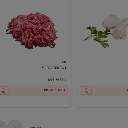
בשר
טחון
עגל
טרי
דבאח
בשר טחון עגל טרי
₪59.90 / ק"ג
3 ק"ג ב-₪170
עוד
עוד
ליינות נוספים