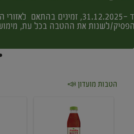
הטבות מועדון 📣
קנו
קנו
2
2
יח'
יח'
ממוצרי
יין