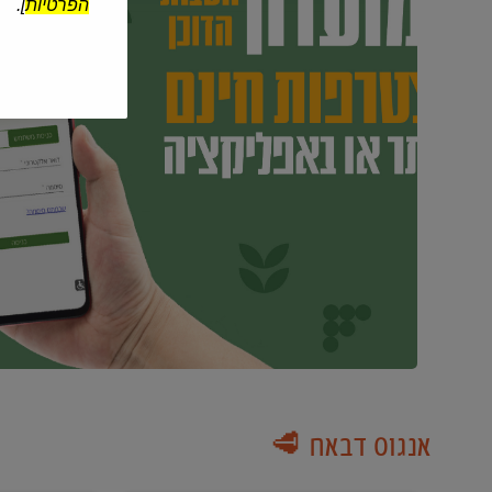
הפרטיות
].
אנגוס דבאח 🥩