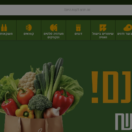
בשר ודגים
שימורים בישול
דגנים
מעדניה סלטים
קפואים
משקאות וי
ואפיה
ונקניקים
ז
פירות יבשים בתפזורת
פיצוחים, אגוזים וגרעינים
מגשי אירוח וסנדוויצ'ים
מגשי אירוח מוכנים