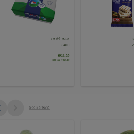
תנובה
| 200 גרם
חמאה
₪11.20
₪5.60 ל-100 גרם
למוצרים נוספים
מלפפון