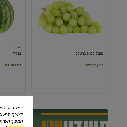
במשקל
10 ק"ג
ענבים לבנים במשקל
אבטיח
₪29.90 / ק"ג
₪4.90 / ק"ג
באתר זה נעש
לצורך תפעול 
המשך השימוש