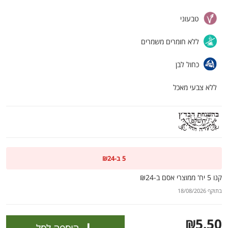
ולניהול ההעדפות, ראו את [
מדיניות הפרטיות
].
טבעוני
אישור
ללא חומרים משמרים
כחול לבן
ללא צבעי מאכל
5 ב-₪24
קנו 5 יח' ממוצרי אסם ב-₪24
הטבות מועדון 📣
לכל המבצעים
בתוקף 18/08/2026
מו
מו
מו
מו
מו
מו
מו
מו
מו
מו
מו
מו
מו
מו
מו
מו
מו
מו
מו
מו
כל המוצרים
בית
מבצעים
הרשימות שלי
עגלה
₪5.50