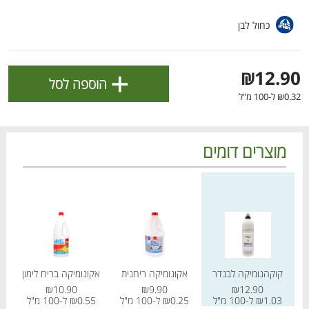
ולניהול ההעדפות, ראו את [
מדיניות הפרטיות
].
כחול לבן
אישור
+
₪12.90
הוספה לסל
₪0.32 ל-100 מ"ל
מוצרים דומים
מחיר מחירון
מחיר מחירון
מחיר
הטבות מועדון 📣
לכל המבצעים
קוקהנומיקה לבנדר
אקונומיקה ריחנית
אקונומיקה בריח לימון
אק
מו
מו
מו
מו
מו
מו
מו
מו
מו
מו
מו
מו
מו
מו
מו
מו
מו
מו
מו
מו
₪10.90
₪9.90
₪12.90
כל המוצרים
בית
מבצעים
הרשימות שלי
עגלה
₪1.03 ל-100 מ"ל
₪0.25 ל-100 מ"ל
₪0.55 ל-100 מ"ל
89