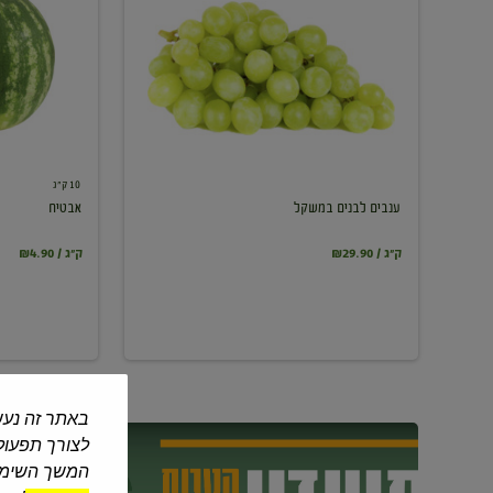
במשקל
10 ק"ג
ענבים לבנים במשקל
אבטיח
₪29.90 / ק"ג
₪4.90 / ק"ג
באתר זה נעש
לצורך תפעול 
המשך השימוש