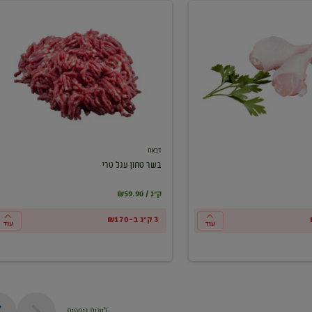
בשר
טחון
עגל
טרי
דבאח
בשר טחון עגל טרי
₪59.90 / ק"ג
3 ק"ג ב-₪170
עוד
עוד
ליינות נוספים