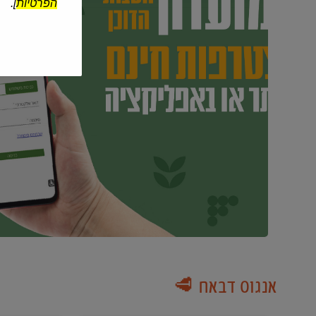
הפרטיות
].
אנגוס דבאח 🥩