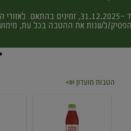
הטבות מועדון 📣
קנו
קנו
2
2
יח'
יח'
ממוצרי
יין