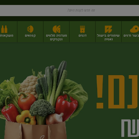
בשר ודגים
שימורים בישול
דגנים
מעדניה סלטים
קפואים
משקאות וי
ואפיה
ונקניקים
ז
פירות יבשים בתפזורת
פיצוחים, אגוזים וגרעינים
מגשי אירוח וסנדוויצ'ים
מגשי אירוח מוכנים