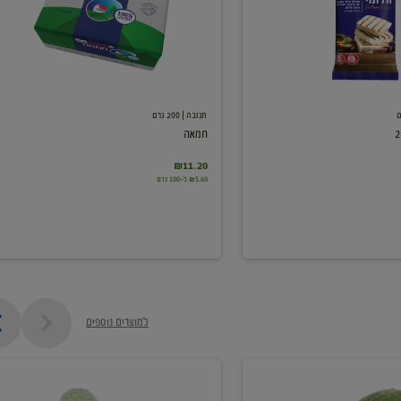
תנובה
| 200 גרם
חמאה
₪11.20
₪5.60 ל-100 גרם
למוצרים נוספים
מלפפון