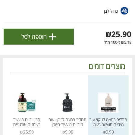
ולניהול ההעדפות, ראו את [
מדיניות הפרטיות
].
כחול לבן
אישור
+
₪25.90
הוספה לסל
₪5.18 ל-100 מ"ל
מוצרים דומים
מחיר מחירון
מחיר מחירון
מחיר
הטבות מועדון 📣
לכל המבצעים
תחליב רחצה לניקוי עור
תחליב רחצה לניקוי עור
סבון ידיים מועשר
הידיים מועשר בשמן
הידיים מועשר בשמן
בשמנים אורגניים
אוכ
מו
מו
מו
מו
מו
מו
מו
מו
מו
מו
מו
מו
מו
מו
מו
מו
מו
מו
מו
מו
אבוקדו
מקדמיה
מקדמיה שיאה וארגן
כל המוצרים
בית
מבצעים
הרשימות שלי
עגלה
₪25.90
₪9.90
₪9.90