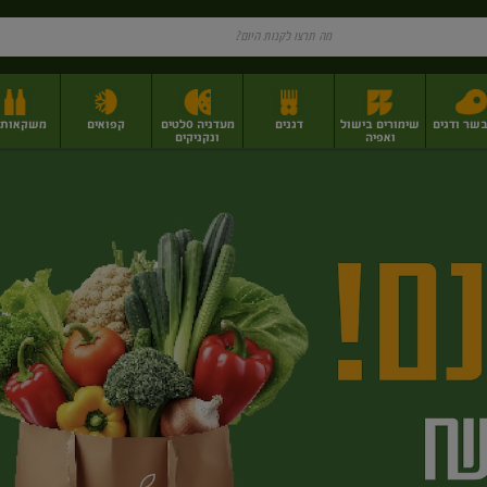
בשר ודגים
שימורים בישול
דגנים
מעדניה סלטים
קפואים
משקאות וי
ואפיה
ונקניקים
ז
פירות יבשים בתפזורת
פיצוחים, אגוזים וגרעינים
מגשי אירוח וסנדוויצ'ים
מגשי אירוח מוכנים