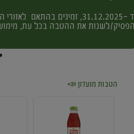
הטבות מועדון 📣
קנו
קנו
2
2
יח'
יח'
ממוצרי
יין