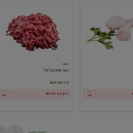
בשר
טחון
עגל
טרי
דבאח
בשר טחון עגל טרי
₪59.90 / ק"ג
3 ק"ג ב-₪170
עוד
עוד
ליינות נוספים