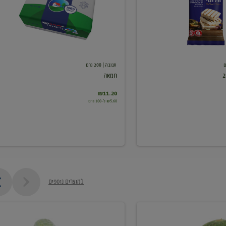
תנובה
| 200 גרם
חמאה
₪11.20
₪5.60 ל-100 גרם
למוצרים נוספים
מלפפון