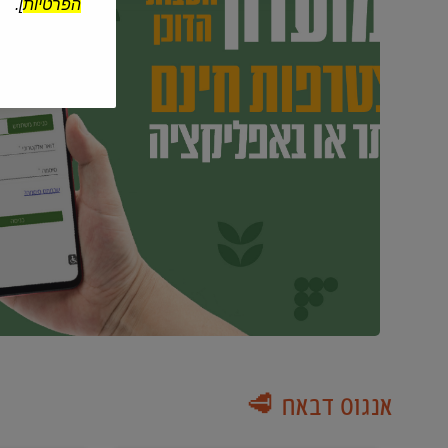
הפרטיות
].
אנגוס דבאח 🥩