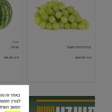
במשקל
10 ק"ג
ענבים לבנים במשקל
אבטיח
₪29.90 / ק"ג
₪4.90 / ק"ג
באתר זה נעש
לצורך תפעול 
המשך השימוש