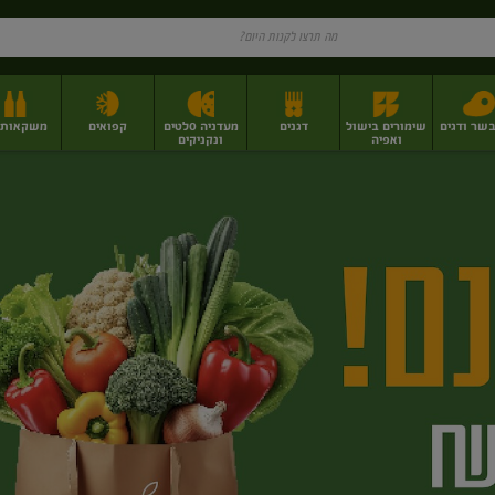
בשר ודגים
שימורים בישול
דגנים
מעדניה סלטים
קפואים
משקאות וי
ואפיה
ונקניקים
ז
פירות יבשים בתפזורת
פיצוחים, אגוזים וגרעינים
מגשי אירוח וסנדוויצ'ים
מגשי אירוח מוכנים