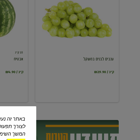
במשקל
10 ק"ג
ענבים לבנים במשקל
אבטיח
₪29.90 / ק"ג
₪4.90 / ק"ג
באתר זה נעש
לצורך תפעול 
המשך השימוש