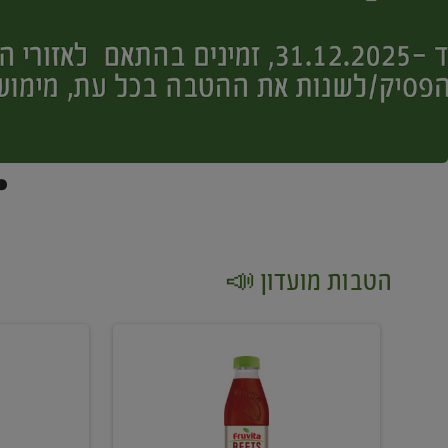
הטבות מועדון 📣
קנו
קנו
2
2
יח'
יח'
ממוצרי
יין