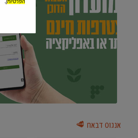
הפרטיות
].
אנגוס דבאח 🥩