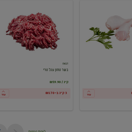
בשר
טחון
עגל
טרי
דבאח
בשר טחון עגל טרי
₪59.90 / ק"ג
3 ק"ג ב-₪170
עוד
עוד
ליינות נוספים