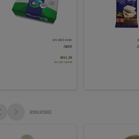
תנובה
| 200 גרם
חמאה
₪11.20
₪5.60 ל-100 גרם
למוצרים נוספים
מלפפון