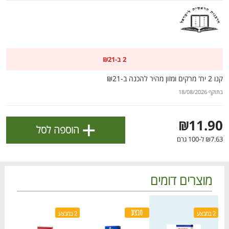
ולניהול ההעדפות, ראו את [
מדיניות הפרטיות
].
אישור
2 ב-₪21
קנו 2 יח' מרקים ומזון מהיר להכנה ב-₪21
בתוקף 18/08/2026
+
₪11.90
הוספה לסל
₪7.63 ל-100 גרם
מוצרים דומים
הטבות מועדון 📣
לכל המבצעים
מחיר מחירון
מחיר מבצע
מחיר מחירון
מחיר
מו
מו
מו
מו
מו
מו
מו
מו
מו
מו
מו
מו
מו
מו
מו
מו
מו
מו
מו
מו
2 במבצע
2 במבצע
כל המוצרים
בית
מבצעים
הרשימות שלי
עגלה