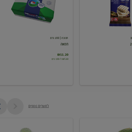
תנובה
| 200 גרם
חמאה
₪11.20
₪5.60 ל-100 גרם
למוצרים נוספים
מלפפון