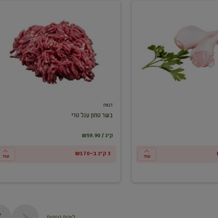
בשר
טחון
עגל
טרי
דבאח
בשר טחון עגל טרי
₪59.90 / ק"ג
3 ק"ג ב-₪170
עוד
עוד
ליינות נוספים