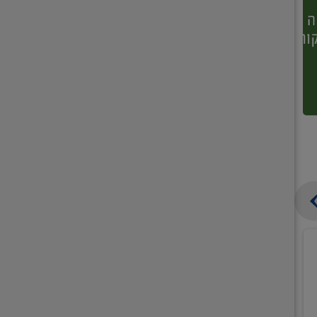
קנו
קנו
ממוצרי
2
תחליב
יח'
רחצה
חמישיה