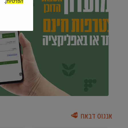
הפרטיות
].
אנגוס דבאח 🥩