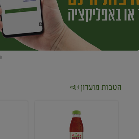
הטבות מועדון 📣
קנו
קנו
2
2
יח'
יח'
ממוצרי
יין