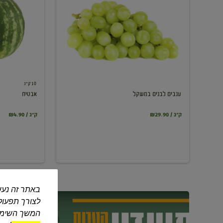
במשקל
10 ק"ג
ענבים לבנים במשקל
אבטיח
₪29.90 / ק"ג
₪4.90 / ק"ג
באתר זה נעש
לצורך תפעול 
המשך השימוש