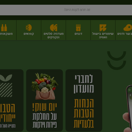
בשר ודגים
שימורים בישול
דגנים
מעדניה סלטים
קפואים
משקאות וי
ואפיה
ונקניקים
ז
פירות יבשים בתפזורת
פיצוחים, אגוזים וגרעינים
מגשי אירוח וסנדוויצ'ים
מגשי אירוח מוכנים