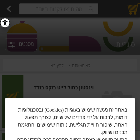
רקות
עלים ועשבי תיבול
פירות
פירות חתוכים
פירות יבשים ארוז
פירות יבשים בתפזורת
פיצוחים, אגוזים וגרעינים
מגשי אירוח מוכנים
ביצים טריות
חלב
חל
estions.
סיגריות
מסננים
לא מצאתם ?
לחץ כאן
וינסטון כחול לייט בוקס בודד
הוסיפו
באתר זה נעשה שימוש בעוגיות (
Cookies
) ובטכנולוגיות
דומות, לרבות על ידי צדדים שלישיים, לצורך תפעול
מחיר מחירון
₪43.00
האתר, שיפור חוויית הגלישה, ניתוח שימושים והתאמת
תכנים ושיווק.
מרלבורו
|
1 יח'
המשך השימוש באתר מהווה הסכמה לכך. למידע נוסף