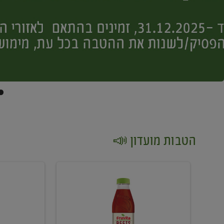
הטבות מועדון 📣
קנו
קנו
2
2
יח'
יח'
ממוצרי
יין