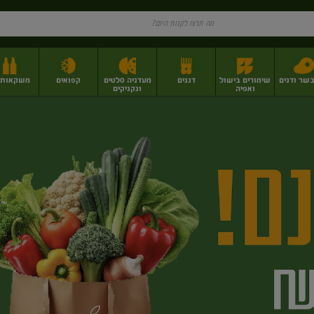
בשר ודגים
שימורים בישול
דגנים
מעדניה סלטים
קפואים
משקאות וי
ואפיה
ונקניקים
ז
פירות יבשים בתפזורת
פיצוחים, אגוזים וגרעינים
מגשי אירוח וסנדוויצ'ים
מגשי אירוח מוכנים