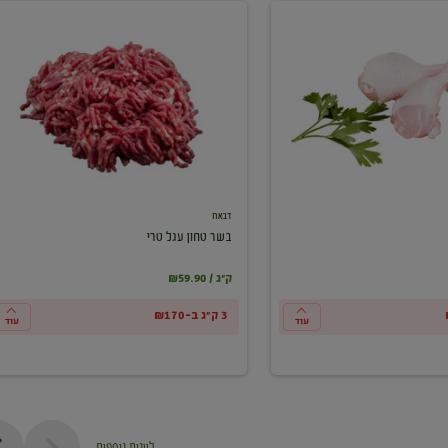
בשר
טחון
עגל
טרי
דבאח
בשר טחון עגל טרי
₪59.90 / ק"ג
3 ק"ג ב-₪170
עוד
עוד
ליינות נוספים