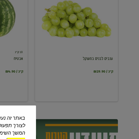
במשקל
10 ק"ג
ענבים לבנים במשקל
אבטיח
₪29.90 / ק"ג
₪4.90 / ק"ג
באתר זה נעש
לצורך תפעול 
המשך השימוש