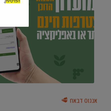
הפרטיות
].
אנגוס דבאח 🥩