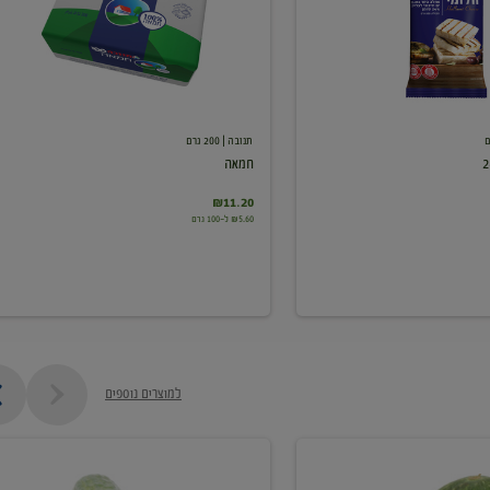
תנובה
| 200 גרם
חמאה
₪11.20
₪5.60 ל-100 גרם
למוצרים נוספים
מלפפון