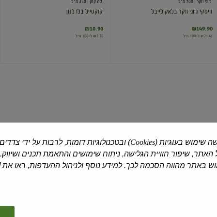
ג'וני ווקר
| 700 מ"ל
לה קוק
| 330 מ"ל
וויסקי ג'וני ווקר בלאק לייבל
קוקטייל בלו לגון
₪10.90
₪149.90
₪21.41 ל-100 מ"ל
₪3.30 ל-100 מ"ל
וודקה
וויסקי
פינלנדיה
ג'וני
ווקר
רד
לייבל
ה שימוש בעוגיות (
Cookies
) ובטכנולוגיות דומות, לרבות על ידי צדדים
פינלנדיה
| 1 ליטר
ג'וני ווקר
| 700 מ"ל
האתר, שיפור חוויית הגלישה, ניתוח שימושים והתאמת תכנים ושיווק.
וודקה פינלנדיה
וויסקי ג'וני ווקר רד לייבל
 באתר מהווה הסכמה לכך. למידע נוסף ולניהול ההעדפות, ראו את [
₪119.90
₪115.90
₪11.59 ל-100 מ"ל
₪17.13 ל-100 מ"ל