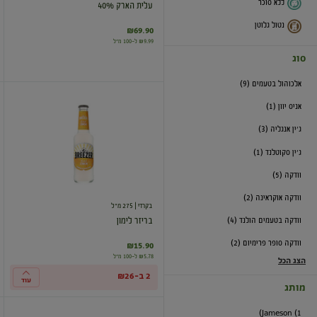
ללא סוכר
עלית הארק 40%
נטול גלוטן
₪69.90
₪9.99 ל-100 מ"ל
סוג
אלכוהול בטעמים (9)
בריזר
אניס יוון (1)
לימון
ג'ין אנגליה (3)
ג'ין סקוטלנד (1)
וודקה (5)
וודקה אוקראינה (2)
בקרדי
| 275 מ"ל
וודקה בטעמים הולנד (4)
בריזר לימון
וודקה סופר פרימיום (2)
₪15.90
₪5.78 ל-100 מ"ל
הצג הכל
2 ב-₪26
עוד
מותג
Jameson (1)
בריזר