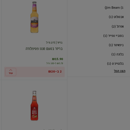
בטעם
Jim Beam (1)
מנגו
פסיפלורה
אבסולוט (1)
אפרול (2)
בומביי ספייר (1)
בריזר
| 275 מ"ל
ביפאיטר (1)
בריזר בטעם מנגו פסיפלורה
בלוגה (1)
₪15.90
₪5.78 ל-100 מ"ל
בלנטיינ'ס (1)
הצג הכל
2 ב-₪26
עוד
קוקטייל
מרגריטה