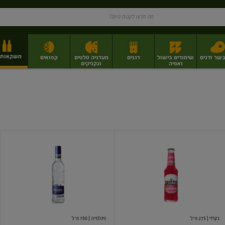
משקאות וי
בשר ודגים
שימורים בישול
דגנים
מעדניה סלטים
קפואים
ואפיה
ונקניקים
ז
פירות יבשים בתפזורת
פיצוחים, אגוזים וגרעינים
מגשי אירוח וסנדוויצ'ים
מגשי אירוח מוכנים
בריזר
וודקה
אבטיח
פינלנדיה
בקרדי
| 275 מ"ל
פינלנדיה
| 700 מ"ל