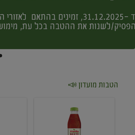
הטבות מועדון 📣
קנו
קנו
2
2
יח'
יח'
ממוצרי
יין