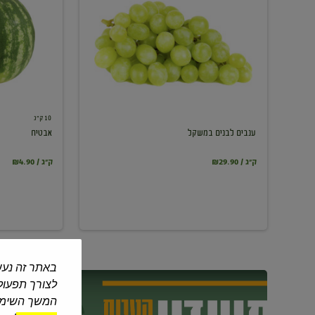
במשקל
10 ק"ג
ענבים לבנים במשקל
אבטיח
₪29.90 / ק"ג
₪4.90 / ק"ג
באתר זה נעש
לצורך תפעול 
המשך השימוש