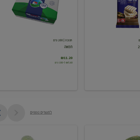
תנובה
| 200 גרם
חמאה
₪11.20
₪5.60 ל-100 גרם
למוצרים נוספים
מלפפון