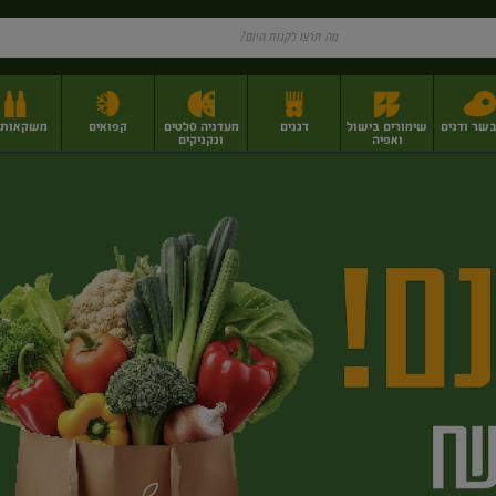
בשר ודגים
שימורים בישול
דגנים
מעדניה סלטים
קפואים
משקאות וי
ואפיה
ונקניקים
ז
פירות יבשים בתפזורת
פיצוחים, אגוזים וגרעינים
מגשי אירוח וסנדוויצ'ים
מגשי אירוח מוכנים