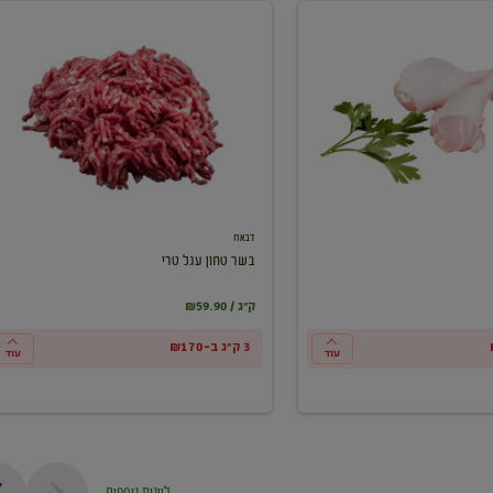
בשר
טחון
עגל
טרי
דבאח
בשר טחון עגל טרי
₪59.90 / ק"ג
3 ק"ג ב-₪170
עוד
עוד
ליינות נוספים