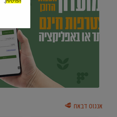
הפרטיות
].
אנגוס דבאח 🥩