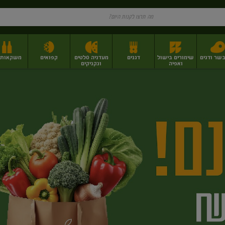
בשר ודגים
שימורים בישול
דגנים
מעדניה סלטים
קפואים
משקאות וי
ואפיה
ונקניקים
ז
פירות יבשים בתפזורת
פיצוחים, אגוזים וגרעינים
מגשי אירוח וסנדוויצ'ים
מגשי אירוח מוכנים