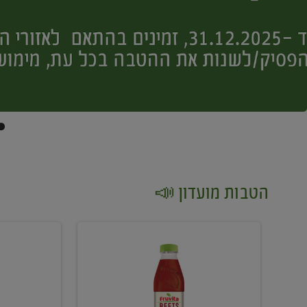
הטבות מועדון 📣
קנו
קנו
2
2
יח'
יח'
ממוצרי
יין