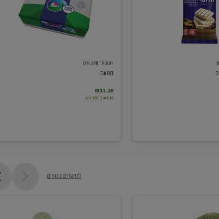
תנובה
| 200 גרם
חמאה
₪11.20
₪5.60 ל-100 גרם
למוצרים נוספים
מלפפון