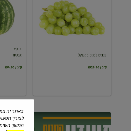
במשקל
10 ק"ג
ענבים לבנים במשקל
אבטיח
₪29.90 / ק"ג
₪4.90 / ק"ג
באתר זה נעש
לצורך תפעול 
המשך השימוש