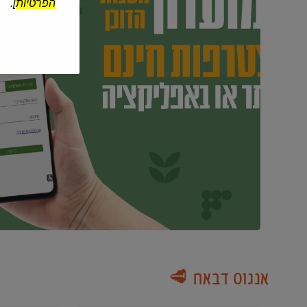
הפרטיות
].
אנגוס דבאח 🥩