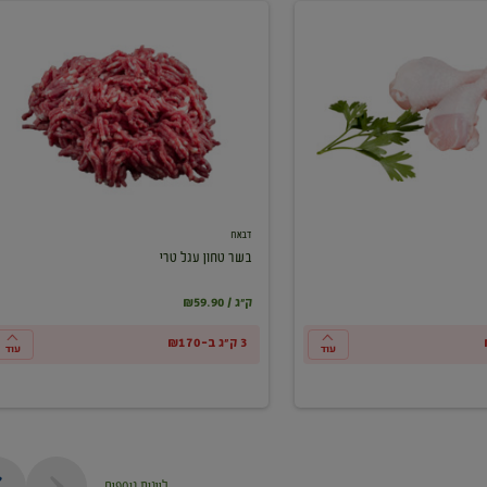
בשר
טחון
עגל
טרי
דבאח
בשר טחון עגל טרי
₪59.90 / ק"ג
3 ק"ג ב-₪170
עוד
עוד
ליינות נוספים