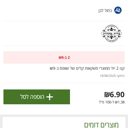
ולניהול ההעדפות, ראו את [
מדיניות הפרטיות
].
כחול לבן
אישור
2 ב-₪9
קנו 2 יח' ממוצרי משקאות קלים של שוופס ב-₪9
בתוקף 18/08/2026
+
₪6.90
הוספה לסל
הטבות מועדון 📣
₪1.38 ל-100 מ"ל
לכל המבצעים
מו
מו
מו
מו
מו
מו
מו
מו
מו
מו
מו
מו
מו
מו
מו
מו
מו
מו
מו
מו
כל המוצרים
בית
מבצעים
הרשימות שלי
עגלה
מוצרים דומים