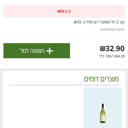
ולניהול ההעדפות, ראו את [
מדיניות הפרטיות
].
2 ב-₪55
קנו 2 יח' ממוצרי דון חוליו ב-₪55
אישור
בתוקף 18/08/2026
+
₪32.90
הוספה לסל
₪4.39 ל-100 מ"ל
מוצרים דומים
מחיר מחירון
הטבות מועדון 📣
לכל המבצעים
מו
מו
מו
מו
מו
מו
מו
מו
מו
מו
מו
מו
מו
מו
מו
מו
מו
מו
מו
מו
כל המוצרים
בית
מבצעים
הרשימות שלי
עגלה