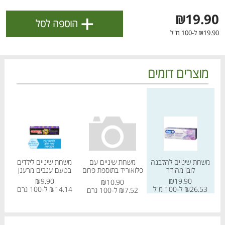
ולניהול ההעדפות, ראו את [
מדיניות הפרטיות
].
+
₪19.90
הוספה לסל
₪19.90 ל-100 מ"ל
אישור
מוצרים דומים
מחיר מחירון
מחיר מחירון
מחיר
משחת שיניים להלבנה
משחת שיניים עם
משחת שיניים לילדים
ש
לובן מהודר
פלואוריד בתוספת פחם
בטעם ענבים מרענן
הטבות מועדון 📣
פעיל
לכל המבצעים
₪9.90
₪19.90
₪10.90
₪26.53 ל-100 מ"ל
₪14.14 ל-100 גרם
52
₪7.52 ל-100 גרם
מו
מו
מו
מו
מו
מו
מו
מו
מו
מו
מו
מו
מו
מו
מו
מו
מו
מו
מו
מו
כל המוצרים
בית
מבצעים
הרשימות שלי
עגלה