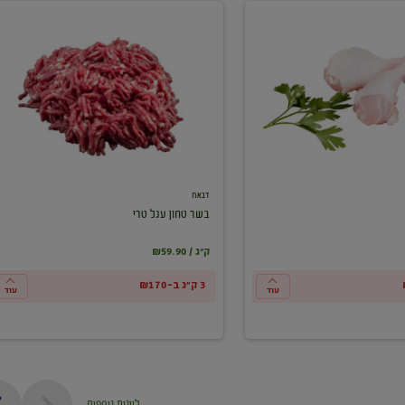
בשר
טחון
עגל
טרי
דבאח
בשר טחון עגל טרי
₪59.90 / ק"ג
3 ק"ג ב-₪170
עוד
עוד
ליינות נוספים