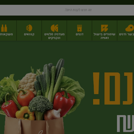
בשר ודגים
שימורים בישול
דגנים
מעדניה סלטים
קפואים
משקאות וי
ואפיה
ונקניקים
ז
פירות יבשים בתפזורת
פיצוחים, אגוזים וגרעינים
מגשי אירוח וסנדוויצ'ים
מגשי אירוח מוכנים