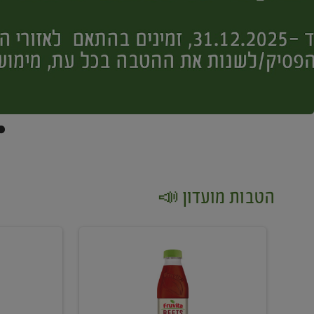
הטבות מועדון 📣
קנו
קנו
2
2
יח'
יח'
ממוצרי
יין