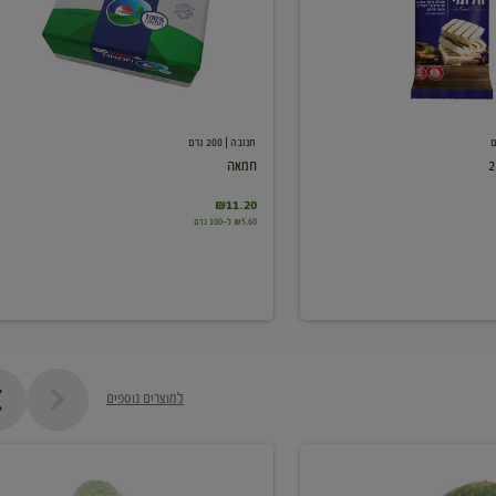
תנובה
| 200 גרם
חמאה
₪11.20
₪5.60 ל-100 גרם
למוצרים נוספים
מלפפון