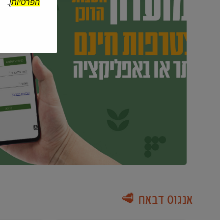
הפרטיות
].
אנגוס דבאח 🥩