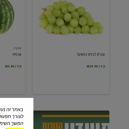
במשקל
10 ק"ג
ענבים לבנים במשקל
אבטיח
₪29.90 / ק"ג
₪4.90 / ק"ג
באתר זה נעש
לצורך תפעול 
המשך השימוש