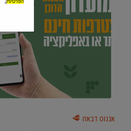
הפרטיות
].
אנגוס דבאח 🥩