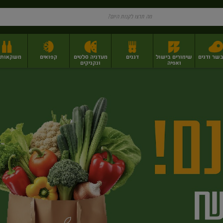
בשר ודגים
שימורים בישול
דגנים
מעדניה סלטים
קפואים
משקאות וי
ואפיה
ונקניקים
ז
פירות יבשים בתפזורת
פיצוחים, אגוזים וגרעינים
מגשי אירוח וסנדוויצ'ים
מגשי אירוח מוכנים