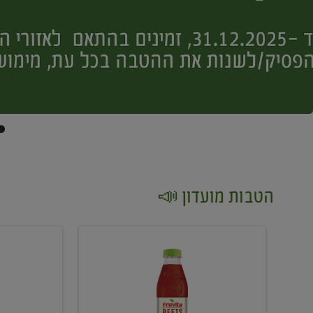
הטבות מועדון 📣
קנו
קנו
2
2
יח'
יח'
ממוצרי
יין