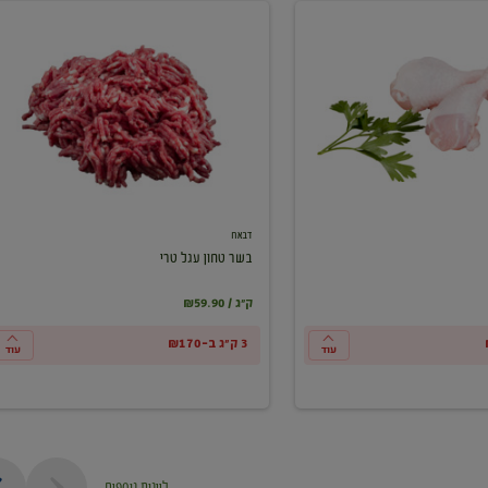
בשר
טחון
עגל
טרי
דבאח
בשר טחון עגל טרי
₪59.90 / ק"ג
3 ק"ג ב-₪170
עוד
עוד
ליינות נוספים