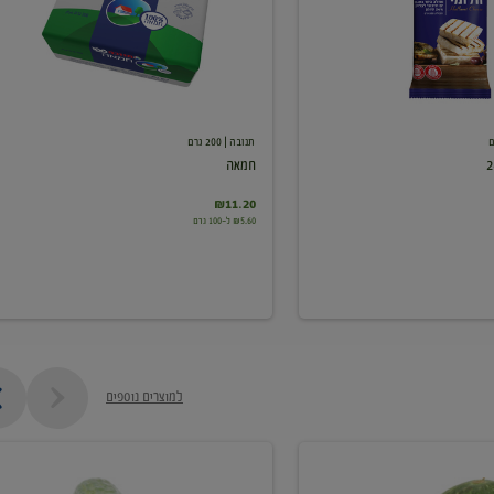
תנובה
| 200 גרם
חמאה
₪11.20
₪5.60 ל-100 גרם
למוצרים נוספים
מלפפון