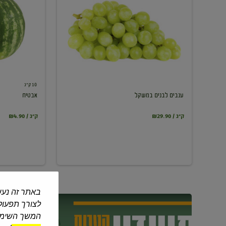
במשקל
10 ק"ג
ענבים לבנים במשקל
אבטיח
₪29.90 / ק"ג
₪4.90 / ק"ג
באתר זה נעש
לצורך תפעול 
המשך השימוש