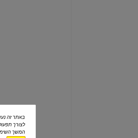
גבינה
לבנה
9%
חסר במלאי
תנובה
| 500 גרם
גבינה לבנה 9%
₪12.00
₪2.40 ל-100 גרם
גבינה
לבנה
5%
-
באתר זה נעש
מחיר
בפיקוח
לצורך תפעול 
ממשלתי
המשך השימוש