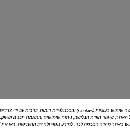
גבינה
טוב
לבנה
טעם
5%
גבינה
-
לבנה
מחיר
3%
בפיקוח
מחלבת טרה
| 250 גרם
מחלבת טרה
| 250 גרם
גבינה לבנה 5% - מחיר בפיקוח
טוב טעם גבינה לבנה 3%
₪15.50
₪5.87
₪2.35 ל-100 גרם
₪6.20 ל-100 גרם
כנען
גבינת
גבינה
לאבנה
לבנה
על
דלת
בסיס
ה שימוש בעוגיות (
Cookies
) ובטכנולוגיות דומות, לרבות על ידי צדדים
נתרן
יוגורט
9%
5%
האתר, שיפור חוויית הגלישה, ניתוח שימושים והתאמת תכנים ושיווק.
 באתר מהווה הסכמה לכך. למידע נוסף ולניהול ההעדפות, ראו את [