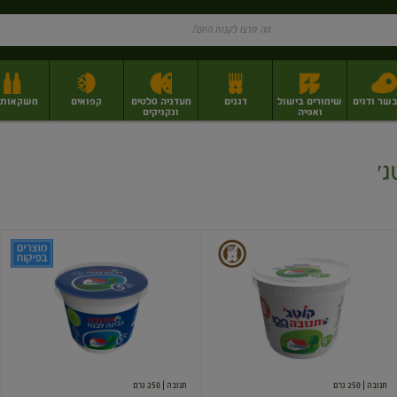
בשר ודגים
שימורים בישול
דגנים
מעדניה סלטים
קפואים
משקאות וי
ואפיה
ונקניקים
ז
פירות יבשים בתפזורת
פיצוחים, אגוזים וגרעינים
מגשי אירוח וסנדוויצ'ים
מגשי אירוח מוכנים
ג'
קוטג'
גבינה
9%
לבנה
5%
-
מחיר
בפיקוח
ממשלתי
תנובה
| 250 גרם
תנובה
| 250 גרם