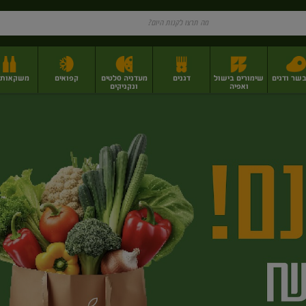
בשר ודגים
שימורים בישול
דגנים
מעדניה סלטים
קפואים
משקאות וי
ואפיה
ונקניקים
ז
פירות יבשים בתפזורת
פיצוחים, אגוזים וגרעינים
מגשי אירוח וסנדוויצ'ים
מגשי אירוח מוכנים