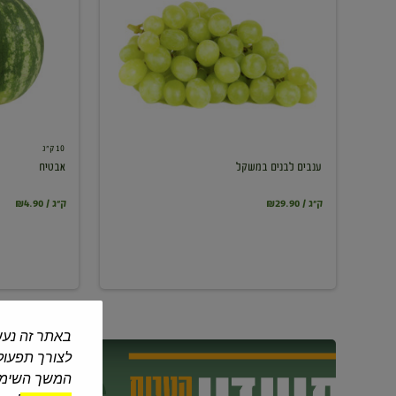
במשקל
10 ק"ג
ענבים לבנים במשקל
אבטיח
₪29.90 / ק"ג
₪4.90 / ק"ג
באתר זה נעש
לצורך תפעול 
המשך השימוש