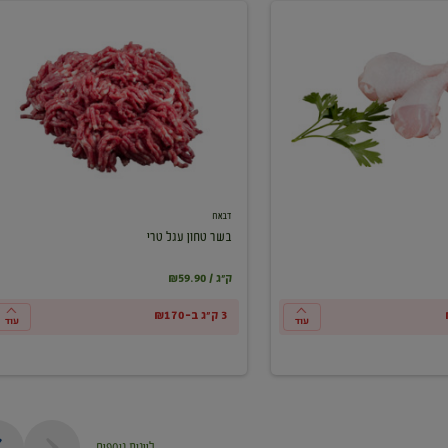
בשר
טחון
עגל
טרי
דבאח
בשר טחון עגל טרי
₪59.90 / ק"ג
3 ק"ג ב-₪170
עוד
עוד
ליינות נוספים