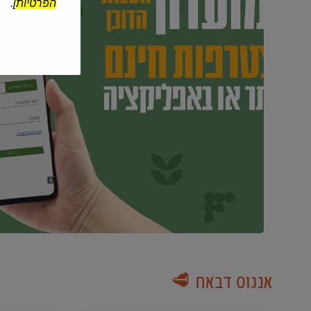
הפרטיות
].
אנגוס דבאח 🥩