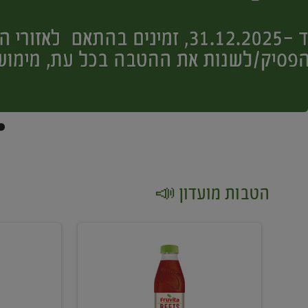
הטבות מועדון 📣
קנו
קנו
2
2
יח'
יח'
ממוצרי
יין