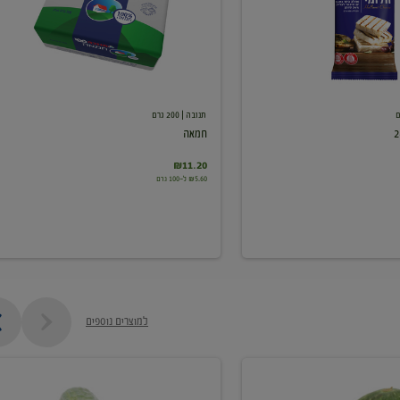
תנובה
| 200 גרם
חמאה
₪11.20
₪5.60 ל-100 גרם
למוצרים נוספים
מלפפון