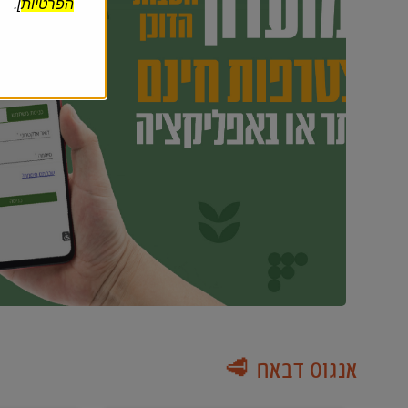
הפרטיות
].
אנגוס דבאח 🥩