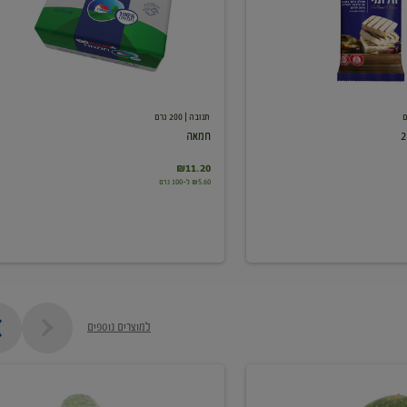
תנובה
| 200 גרם
חמאה
₪11.20
₪5.60 ל-100 גרם
למוצרים נוספים
מלפפון