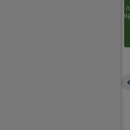
קנו
קנו
ממוצרי
2
תחליב
יח'
רחצה
חמישיה