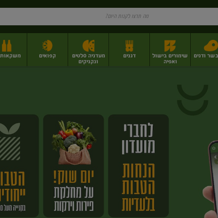
בשר ודגים
שימורים בישול
דגנים
מעדניה סלטים
קפואים
משקאות וי
ואפיה
ונקניקים
ז
פירות יבשים בתפזורת
פיצוחים, אגוזים וגרעינים
מגשי אירוח וסנדוויצ'ים
מגשי אירוח מוכנים