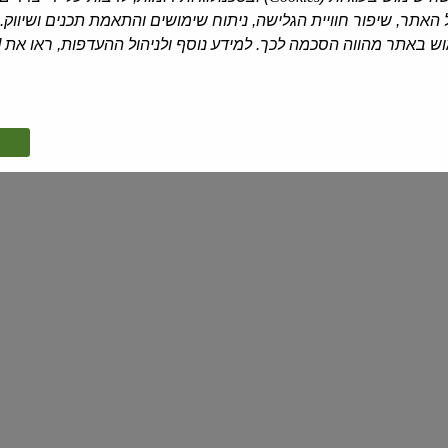
מיני טילוני וופל במילוי שוקולד חלב
האתר, שיפור חוויית הגלישה, ניתוח שימושים והתאמת תכנים ושיווק.
 באתר מהווה הסכמה לכך. למידע נוסף ולניהול ההעדפות, ראו את [
₪10.90
₪10.90 ל-100 גרם