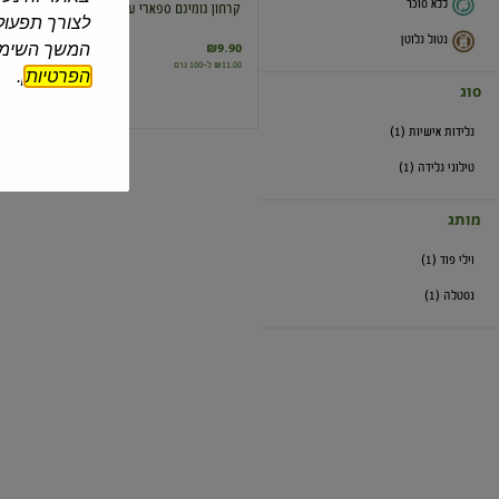
ללא סוכר
קרחון גומיגם ספארי עם סוכריות
לצורך תפעול 
נטול גלוטן
המשך השימוש
₪9.90
₪11.00 ל-100 גרם
הפרטיות
].
סוג
גלידות אישיות (1)
טילוני גלידה (1)
מותג
וילי פוד (1)
נסטלה (1)