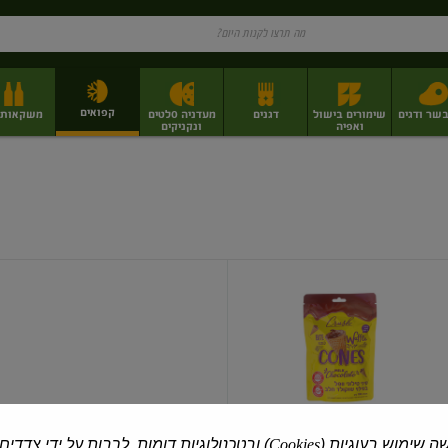
קפואים
בשר ודגים
שימורים בישול
דגנים
מעדניה סלטים
משקאות וי
ואפיה
ונקניקים
ז
פירות יבשים בתפזורת
פיצוחים, אגוזים וגרעינים
מגשי אירוח וסנדוויצ'ים
מגשי אירוח מוכנים
מיני
טילוני
וופל
במילוי
שוקולד
חלב
וילי פוד
| 100 גרם
ה שימוש בעוגיות (
Cookies
) ובטכנולוגיות דומות, לרבות על ידי צדדים