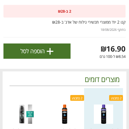
ולניהול ההעדפות, ראו את [
מדיניות הפרטיות
].
2 ב-₪28
קנו 2 יח' ממוצרי תכשירי גילוח של אדג' ב-₪28
אישור
בתוקף 18/08/2026
+
₪16.90
הוספה לסל
₪8.54 ל-100 גרם
מוצרים דומים
מחיר מחירון
מחיר מחירון
מחיר
2 במבצע
2 במבצע
הטבות מועדון 📣
לכל המבצעים
מו
מו
מו
מו
מו
מו
מו
מו
מו
מו
מו
מו
מו
מו
מו
מו
מו
מו
מו
מו
כל המוצרים
בית
מבצעים
הרשימות שלי
עגלה