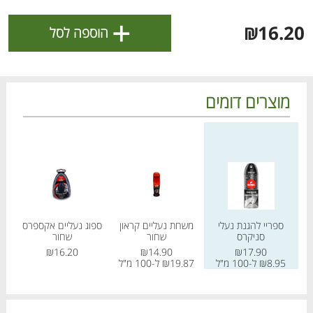
ולניהול ההעדפות, ראו את [
מדיניות הפרטיות
].
+
₪16.20
הוספה לסל
אישור
מוצרים דומים
מחיר מחירון
מחיר מחירון
מחיר
ספריי להגנת נעלי
משחת נעליים קראון
ספוג נעליים אקספרס
מ
סניקרס
שחור
שחור
הטבות מועדון 📣
לכל המבצעים
₪17.90
₪14.90
₪16.20
.60
₪8.95 ל-100 מ"ל
₪19.87 ל-100 מ"ל
מו
מו
מו
מו
מו
מו
מו
מו
מו
מו
מו
מו
מו
מו
מו
מו
מו
מו
מו
מו
כל המוצרים
בית
מבצעים
הרשימות שלי
עגלה