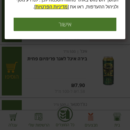
בירה סטלה ארטואה
ולניהול ההעדפות, ראו את [
מדיניות הפרטיות
].
הוסיפו
אישור
מחיר מחירון
₪42.90
2 ב-₪70
₪2.17 ל-100 מ"ל
איגל
|
500 מ"ל
בירה איגל לאגר פרימיום פחית
הוסיפו
מחיר מחירון
₪7.90
₪1.58 ל-100 מ"ל
גולדסטאר
|
500 מ"ל
בירה גולדסטאר בקבוק חוזר
כל המוצרים
בית
מבצעים
הרשימות שלי
עגלה
הוסיפו