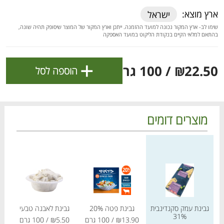
ולניהול ההעדפות, ראו את [
מדיניות הפרטיות
].
ארץ מוצא:
ישראל
שימו לב- ארץ המקור נכונה למועד ההזמנה. ייתכן וארץ המקור של המוצר שיסופק תהיה שונה,
בהתאם למלאי הקיים בנקודת הליקוט במועד האספקה
אישור
+
₪22.50
/ 100 גרם
הוספה לסל
מוצרים דומים
מחיר מחירון
מחיר מחירון
מחיר
הטבות מועדון 📣
לכל המבצעים
גבינת עמק סקנדינבית
גבינת פטה 20%
גבינת לאבנה טבעי
ג
מו
מו
מו
מו
מו
מו
מו
מו
מו
מו
מו
מו
מו
מו
מו
מו
מו
מו
מו
מו
כל המוצרים
בית
מבצעים
הרשימות שלי
עגלה
31%
₪13.90
/ 100 גרם
₪5.50
/ 100 גרם